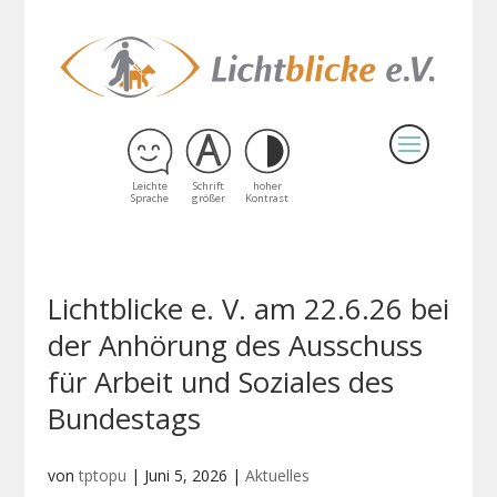
Skip
to
content
Leichte
Schrift
hoher
Sprache
größer
Kontrast
Lichtblicke e. V. am 22.6.26 bei
der Anhörung des Ausschuss
für Arbeit und Soziales des
Bundestags
von
tptopu
|
Juni 5, 2026
|
Aktuelles